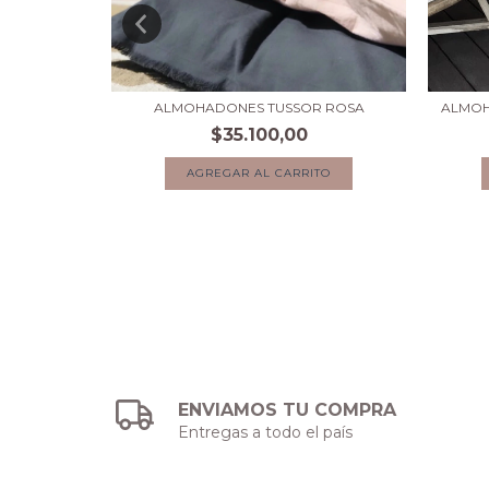
OR CAMEL
ALMOHADONES TUSSOR ROSA
ALMOH
$35.100,00
TO
AGREGAR AL CARRITO
ENVIAMOS TU COMPRA
Entregas a todo el país