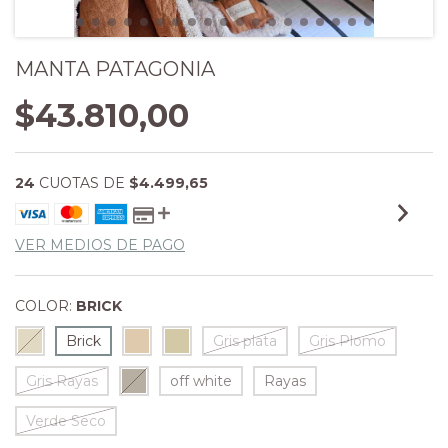
MANTA PATAGONIA
$43.810,00
24
CUOTAS DE
$4.499,65
VER MEDIOS DE PAGO
COLOR:
BRICK
Brick
Gris plata
Gris Plomo
Gris Rayas
off white
Rayas
Verde Seco