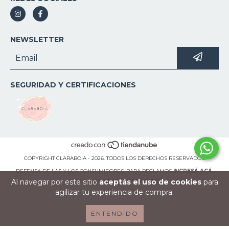
NEWSLETTER
SEGURIDAD Y CERTIFICACIONES
COPYRIGHT CLARABOIA - 2026. TODOS LOS DERECHOS RESERVADOS.
DEFENSA DE LAS Y LOS CONSUMIDORES. PARA RECLAMOS
INGRESÁ ACÁ.
Al navegar por este sitio
aceptás el uso de cookies
para
BOTÓN DE ARREPENTIMIENTO
agilizar tu experiencia de compra.
ENTENDIDO